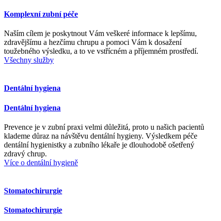
Komplexní zubní péče
Naším cílem je poskytnout Vám veškeré informace k lepšímu,
zdravějšímu a hezčímu chrupu a pomoci Vám k dosažení
toužebného výsledku, a to ve vstřícném a příjemném prostředí.
Všechny služby
Dentální hygiena
Dentální hygiena
Prevence je v zubní praxi velmi důležitá, proto u našich pacientů
klademe důraz na návštěvu dentální hygieny. Výsledkem péče
dentální hygienistky a zubního lékaře je dlouhodobě ošetřený
zdravý chrup.
Více o dentální hygieně
Stomatochirurgie
Stomatochirurgie