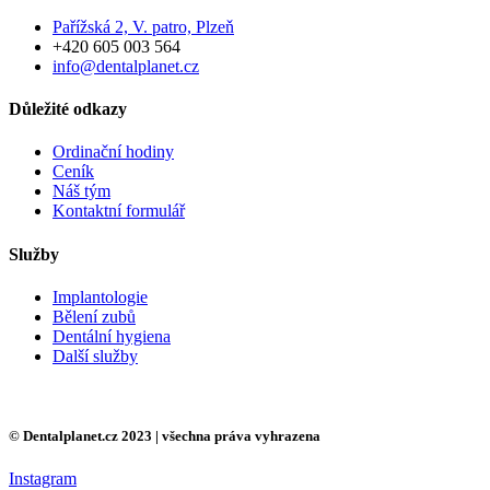
Pařížská 2, V. patro, Plzeň
+420 605 003 564
info@dentalplanet.cz
Důležité odkazy
Ordinační hodiny
Ceník
Náš tým
Kontaktní formulář
Služby
Implantologie
Bělení zubů
Dentální hygiena
Další služby
© Dentalplanet.cz 2023 | všechna práva vyhrazena
Instagram