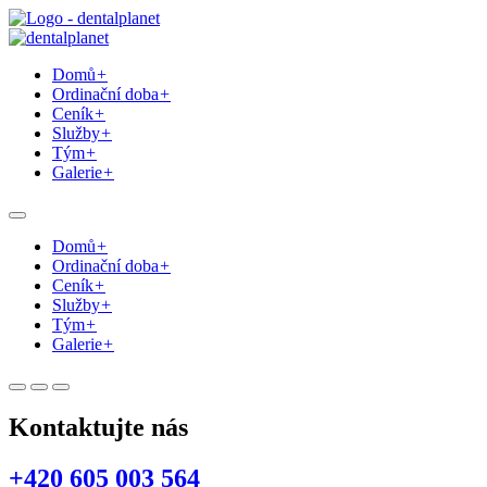
Domů
+
Ordinační doba
+
Ceník
+
Služby
+
Tým
+
Galerie
+
Domů
+
Ordinační doba
+
Ceník
+
Služby
+
Tým
+
Galerie
+
Kontaktujte nás
+420 605 003 564